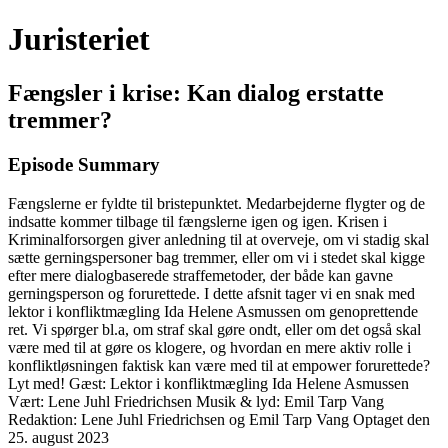
Juristeriet
Fængsler i krise: Kan dialog erstatte
tremmer?
Episode Summary
Fængslerne er fyldte til bristepunktet. Medarbejderne flygter og de
indsatte kommer tilbage til fængslerne igen og igen. Krisen i
Kriminalforsorgen giver anledning til at overveje, om vi stadig skal
sætte gerningspersoner bag tremmer, eller om vi i stedet skal kigge
efter mere dialogbaserede straffemetoder, der både kan gavne
gerningsperson og forurettede. I dette afsnit tager vi en snak med
lektor i konfliktmægling Ida Helene Asmussen om genoprettende
ret. Vi spørger bl.a, om straf skal gøre ondt, eller om det også skal
være med til at gøre os klogere, og hvordan en mere aktiv rolle i
konfliktløsningen faktisk kan være med til at empower forurettede?
Lyt med! Gæst: Lektor i konfliktmægling Ida Helene Asmussen
Vært: Lene Juhl Friedrichsen Musik & lyd: Emil Tarp Vang
Redaktion: Lene Juhl Friedrichsen og Emil Tarp Vang Optaget den
25. august 2023